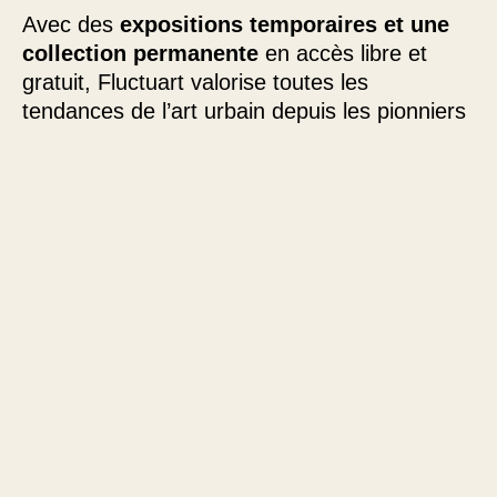
Avec des
expositions temporaires et une
collection permanente
en accès libre et
gratuit, Fluctuart valorise toutes les
tendances de l’art urbain depuis les pionniers
du street art jusqu’aux artistes
contemporains.
Depuis 2019, Fluctuart a présenté
près de 30
expositions
avec des artistes de renom tels
que Swoon, Vhils, Seth, Nasty, JonOne…
Toutes nos expositions sont en accès libre.
Des
visites guidées gratuites
sont
proposées du jeudi au dimanche à
12h30,
14h30, 16h30 et 18h30.
VOIR LES EXPOSITIONS