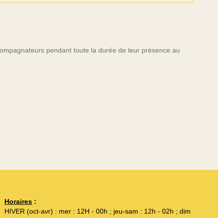
ccompagnateurs pendant toute la durée de leur présence au
Horaires
:
HIVER (oct-avr) : mer : 12H - 00h ; jeu-sam : 12h - 02h ; dim