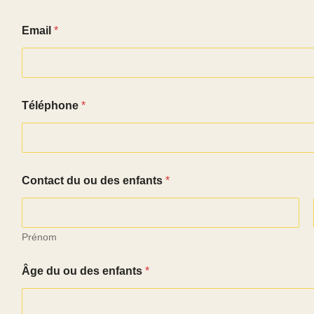
C
Email
*
o
n
t
a
c
t
Téléphone
*
C
o
n
t
a
c
Contact du ou des enfants
*
t
d
e
Prénom
Âge du ou des enfants
*