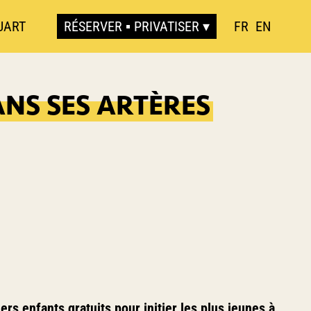
UART
RÉSERVER ▪ PRIVATISER
FR
EN
ANS SES ARTÈRES
rs enfants gratuits pour initier les plus jeunes à