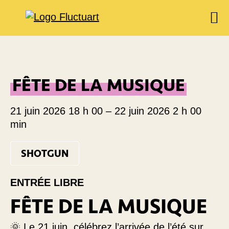
EXPOSITIONS
AGENDA
FÊTE DE LA MUSIQUE
BOOKSHOP
FOOD & DRINK
21 juin 2026 18 h 00
–
22 juin 2026 2 h 00
FLUCTUART
min
RÉSERVER UNE TABLE
SHOTGUN
PRIVATISER FLUCTUART
ENTRÉE LIBRE
FÊTE DE LA MUSIQUE
🌞 Le 21 juin, célébrez l’arrivée de l’été sur