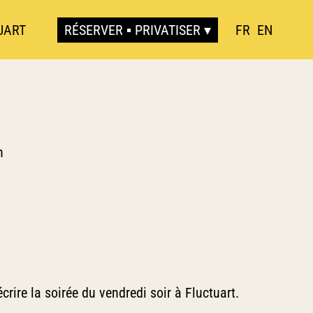
UART
RÉSERVER ▪ PRIVATISER
FR
EN
n
ire la soirée du vendredi soir à Fluctuart.