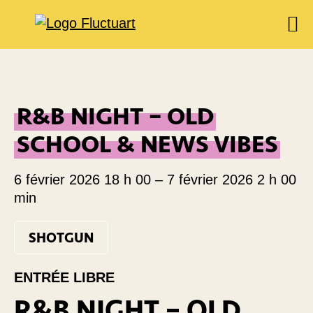
EXPOSITIONS
AGENDA
R&B NIGHT – OLD
BOOKSHOP
SCHOOL & NEWS VIBES
FOOD & DRINK
FLUCTUART
6 février 2026 18 h 00
–
7 février 2026 2 h 00
RÉSERVER UNE TABLE
min
PRIVATISER FLUCTUART
SHOTGUN
ENTRÉE LIBRE
R&B NIGHT – OLD