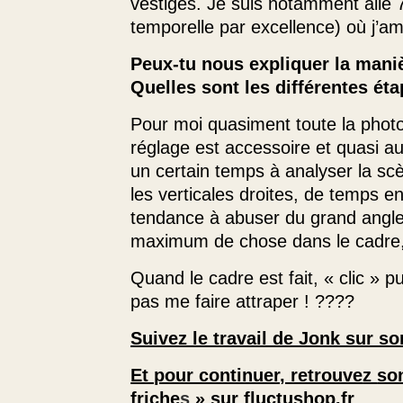
vestiges. Je suis notamment allé 7
temporelle par excellence) où j’
Peux-tu nous expliquer la mani
Quelles sont les différentes ét
Pour moi quasiment toute la photo
réglage est accessoire et quasi au
un certain temps à analyser la sc
les verticales droites, de temps e
tendance à abuser du grand angle 
maximum de chose dans le cadre, 
Quand le cadre est fait, « clic » p
pas me faire attraper ! ????
Suivez le travail de Jonk sur s
Et pour continuer, retrouve
z
so
friche
s
» sur fluctushop.fr