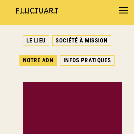
EXPOSITIONS
LE LIEU
SOCIÉTÉ À MISSION
AGENDA
BOOKSHOP
NOTRE ADN
INFOS PRATIQUES
FOOD & DRINK
FLUCTUART
RÉSERVER UNE TABLE
PRIVATISER FLUCTUART