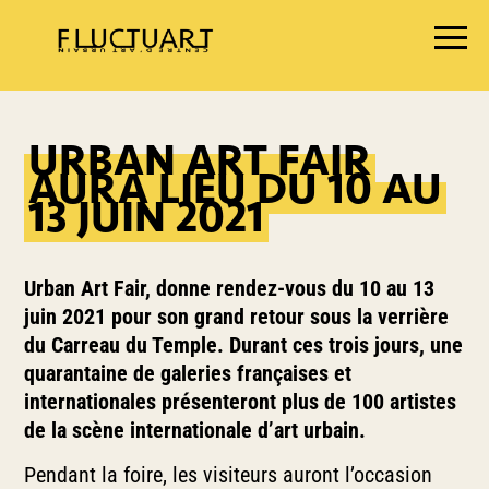
EXPOSITIONS
URBAN ART FAIR
AGENDA
AURA LIEU DU 10 AU
BOOKSHOP
13 JUIN 2021
FOOD & DRINK
FLUCTUART
Urban Art Fair, donne rendez-vous du 10 au 13
RÉSERVER UNE TABLE
juin 2021 pour son grand retour sous la verrière
du Carreau du Temple.
Durant ces trois jours, une
PRIVATISER FLUCTUART
quarantaine de galeries françaises et
internationales présenteront plus de 100 artistes
de la scène internationale d’art urbain.
Pendant la foire, les visiteurs auront l’occasion