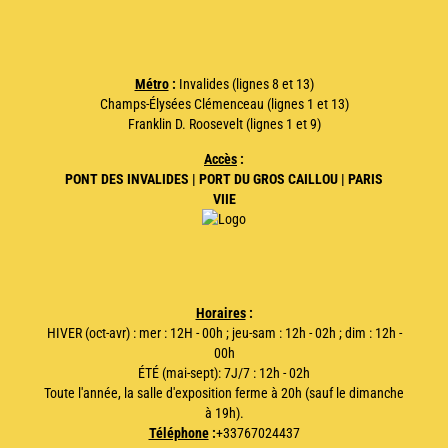
Métro
:
Invalides (lignes 8 et 13)
Champs-Élysées Clémenceau (lignes 1 et 13)
Franklin D. Roosevelt (lignes 1 et 9)
Accès
:
PONT DES INVALIDES | PORT DU GROS CAILLOU | PARIS
VIIE
Horaires
:
HIVER (oct-avr) : mer : 12H - 00h ; jeu-sam : 12h - 02h ; dim : 12h -
00h
ÉTÉ (mai-sept): 7J/7 : 12h - 02h
Toute l'année, la salle d'exposition ferme à 20h (sauf le dimanche
à 19h).
Téléphone
:
+33767024437