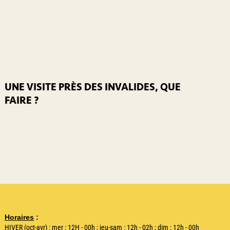
UNE VISITE PRÈS DES INVALIDES, QUE
FAIRE ?
Horaires
:
HIVER (oct-avr) : mer : 12H - 00h ; jeu-sam : 12h - 02h ; dim : 12h - 00h