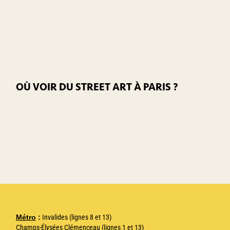
OÙ VOIR DU STREET ART À PARIS ?
Métro
:
Invalides (lignes 8 et 13)
Champs-Élysées Clémenceau (lignes 1 et 13)